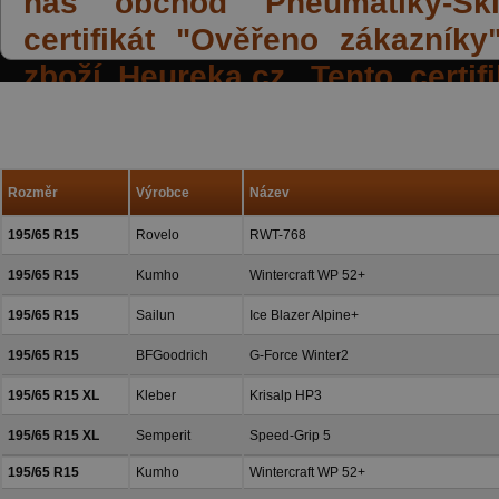
náš obchod Pneumatiky-Skla
certifikát "Ověřeno zákazník
zboží Heureka.cz. Tento certi
spokojených reakcí našich zák
a přízeň.
Rozměr
Výrobce
Název
195/65 R15
Rovelo
RWT-768
195/65 R15
Kumho
Wintercraft WP 52+
195/65 R15
Sailun
Ice Blazer Alpine+
195/65 R15
BFGoodrich
G-Force Winter2
195/65 R15 XL
Kleber
Krisalp HP3
195/65 R15 XL
Semperit
Speed-Grip 5
195/65 R15
Kumho
Wintercraft WP 52+