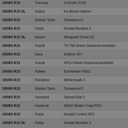
195/65 R15
Tracmax
X-privilo S130
195/65 R15 XL
Sailun
Ice Blazer Alpine+
195/65 R15
Nokian Tyres
Snowproof 1
195/65 R15
Fulda
Kristall Montero 3
195/65 R15 XL
Nexen
Winguard Snow G3
195/65 R15
Vraník
TS 790 Green Diamond-protektor
195/65 R15
Sava
Eskimo S3+
195/65 R15
Vraník
HPL4 Green Diamond-protektor
195/65 R15
Falken
Eurowinter HS02
195/65 R15
Firestone
Winterhawk 4
195/65 R15
Nokian Tyres
Snowproof 2
195/65 R15
Semperit
Speed-Grip 5
195/65 R15
Hankook
W462 Winter i*cept RS3
195/65 R15
Fulda
Kristall Control HP2
195/65 R15 XL
Fulda
Kristall Montero 3