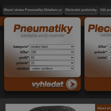
Hlavní strana Pneumatiky-Skladem.cz
Obchodní podmínky
Váš pro
kategorie*
šířka*
šířka*
průměr*
profil*
rozteč
průměr*
výrobce
Název pr