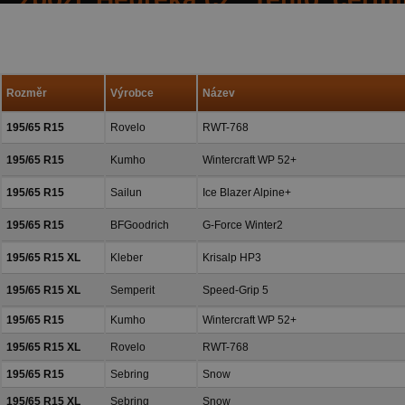
spokojených reakcí našich zák
a přízeň.
Rozměr
Výrobce
Název
195/65 R15
Rovelo
RWT-768
195/65 R15
Kumho
Wintercraft WP 52+
195/65 R15
Sailun
Ice Blazer Alpine+
195/65 R15
BFGoodrich
G-Force Winter2
195/65 R15 XL
Kleber
Krisalp HP3
195/65 R15 XL
Semperit
Speed-Grip 5
195/65 R15
Kumho
Wintercraft WP 52+
195/65 R15 XL
Rovelo
RWT-768
195/65 R15
Sebring
Snow
195/65 R15 XL
Sebring
Snow