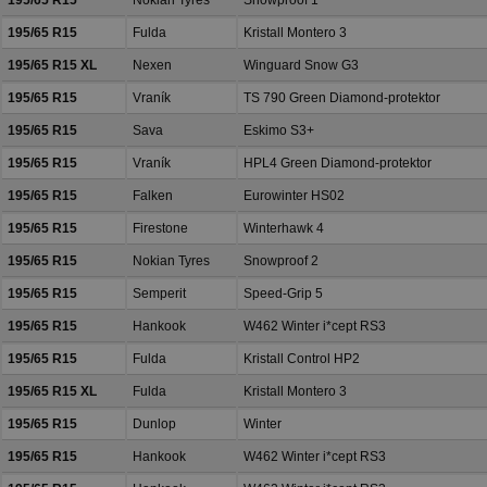
195/65 R15
Nokian Tyres
Snowproof 1
195/65 R15
Fulda
Kristall Montero 3
195/65 R15 XL
Nexen
Winguard Snow G3
195/65 R15
Vraník
TS 790 Green Diamond-protektor
195/65 R15
Sava
Eskimo S3+
195/65 R15
Vraník
HPL4 Green Diamond-protektor
195/65 R15
Falken
Eurowinter HS02
195/65 R15
Firestone
Winterhawk 4
195/65 R15
Nokian Tyres
Snowproof 2
195/65 R15
Semperit
Speed-Grip 5
195/65 R15
Hankook
W462 Winter i*cept RS3
195/65 R15
Fulda
Kristall Control HP2
195/65 R15 XL
Fulda
Kristall Montero 3
195/65 R15
Dunlop
Winter
195/65 R15
Hankook
W462 Winter i*cept RS3