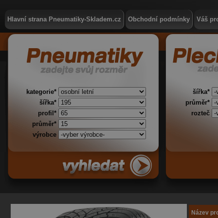
Hlavní strana Pneumatiky-Skladem.cz
Obchodní podmínky
Váš pro
kategorie*
šířka*
šířka*
průměr*
profil*
rozteč
průměr*
výrobce
Název pr