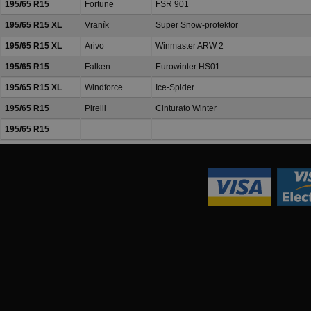
195/65 R15
Fortune
FSR 901
195/65 R15 XL
Vraník
Super Snow-protektor
195/65 R15 XL
Arivo
Winmaster ARW 2
195/65 R15
Falken
Eurowinter HS01
195/65 R15 XL
Windforce
Ice-Spider
195/65 R15
Pirelli
Cinturato Winter
195/65 R15