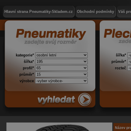
Hlavní strana Pneumatiky-Skladem.cz
Obchodní podmínky
Váš pro
kategorie*
šířka*
šířka*
průměr*
profil*
rozteč
průměr*
výrobce
Název pr