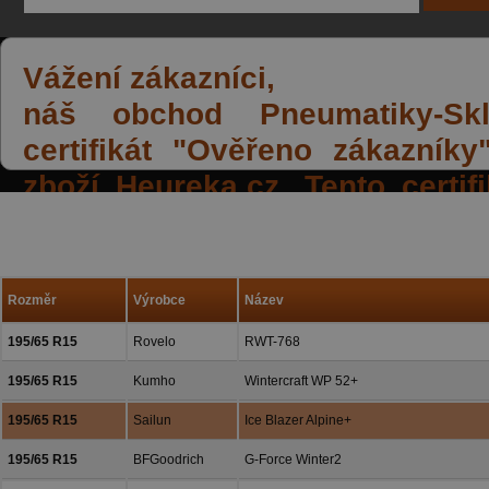
Vážení zákazníci,
náš obchod Pneumatiky-Skla
certifikát "Ověřeno zákazník
zboží Heureka.cz. Tento certi
spokojených reakcí našich zák
a přízeň.
Rozměr
Výrobce
Název
195/65 R15
Rovelo
RWT-768
195/65 R15
Kumho
Wintercraft WP 52+
195/65 R15
Sailun
Ice Blazer Alpine+
195/65 R15
BFGoodrich
G-Force Winter2