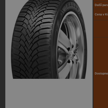
Další pa
Cena v K
Dostupno