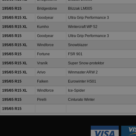
195/65 R15
Bridgestone
Blizzak LM005
195/65 R15 XL
Goodyear
Ultra Grip Performance 3
195/65 R15 XL
Kumho
Wintercraft WP 52
195/65 R15
Goodyear
Ultra Grip Performance 3
195/65 R15 XL
Windforce
Snowblazer
195/65 R15
Fortune
FSR 901
195/65 R15 XL
Vraník
Super Snow-protektor
195/65 R15 XL
Arivo
Winmaster ARW 2
195/65 R15
Falken
Eurowinter HS01
195/65 R15 XL
Windforce
Ice-Spider
195/65 R15
Pirelli
Cinturato Winter
195/65 R15