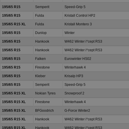
195/65 R15
Semperit
Speed-Grip 5
195/65 R15
Fulda
Kristall Control HP2
195/65 R15 XL
Fulda
Kristall Montero 3
195/65 R15
Dunlop
Winter
195/65 R15
Hankook
W462 Winter i*cept RS3
195/65 R15
Hankook
W462 Winter i*cept RS3
195/65 R15
Falken
Eurowinter HS02
195/65 R15
Firestone
Winterhawk 4
195/65 R15
Kleber
Krisalp HP3
195/65 R15
Semperit
Speed-Grip 5
195/65 R15 XL
Nokian Tyres
Snowproof 2
195/65 R15 XL
Firestone
Winterhawk 4
195/65 R15 XL
BFGoodrich
G-Force Winter2
195/65 R15 XL
Hankook
W462 Winter i*cept RS3
195/65 R15 XL
Hankook
W462 Winter i*cept RS3