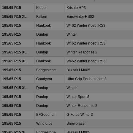
195/65 R15
Kleber
Krisalp HP3
195/65 R15 XL
Falken
Eurowinter HS02
195/65 R15
Hankook
W462 Winter i*cept RS3
195/65 R15
Dunlop
Winter
195/65 R15
Hankook
W462 Winter i*cept RS3
195/65 R15 XL
Dunlop
Winter Response 2
195/65 R15 XL
Hankook
W462 Winter i*cept RS3
195/65 R15
Bridgestone
Blizzak LM005
195/65 R15
Goodyear
Ultra Grip Performance 3
195/65 R15 XL
Dunlop
Winter
195/65 R15
Dunlop
Winter Sport 5
195/65 R15
Dunlop
Winter Response 2
195/65 R15
BFGoodrich
G-Force Winter2
195/65 R15
Windforce
Snowblazer
195/65 R15 XL
Bridgestone
Blizzak LM005