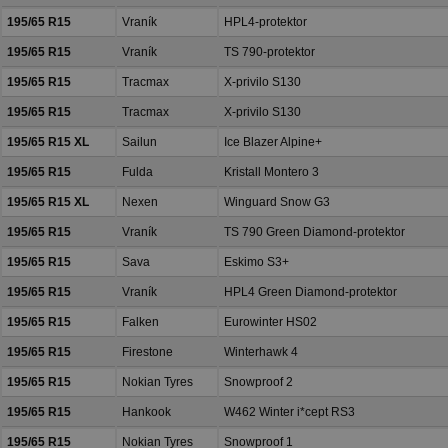
195/65 R15
Vraník
HPL4-protektor
195/65 R15
Vraník
TS 790-protektor
195/65 R15
Tracmax
X-privilo S130
195/65 R15
Tracmax
X-privilo S130
195/65 R15 XL
Sailun
Ice Blazer Alpine+
195/65 R15
Fulda
Kristall Montero 3
195/65 R15 XL
Nexen
Winguard Snow G3
195/65 R15
Vraník
TS 790 Green Diamond-protektor
195/65 R15
Sava
Eskimo S3+
195/65 R15
Vraník
HPL4 Green Diamond-protektor
195/65 R15
Falken
Eurowinter HS02
195/65 R15
Firestone
Winterhawk 4
195/65 R15
Nokian Tyres
Snowproof 2
195/65 R15
Hankook
W462 Winter i*cept RS3
195/65 R15
Nokian Tyres
Snowproof 1