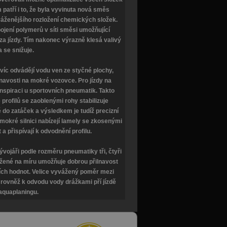
patří i to, že byla vyvinuta nová směs
váženějšího rozložení chemických složek.
ojení polymerů v síti směsi umožňující
a jízdy. Tím nakonec výrazně klesá valivý
a se snižuje.
víc odvádějí vodu ven ze styčné plochy,
ilnavosti na mokré vozovce. Pro jízdy na
 inspiraci u sportovních pneumatik. Takto
profilů se zaoblenými rohy stabilizuje
dě do zatáček a výsledkem je tudíž precizní
 mokré silnici nabízejí lamely se zkosenými
a přispívají k odvodnění profilu.
ývojáři podle rozměru pneumatiky tři, čtyři
řižené na míru umožňuje dobrou přilnavost
ních hodnot. Velice vyvážený poměr mezi
í rovněž k odvodu vody drážkami pří jízdě
 aquaplaningu.