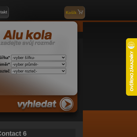
takt
Košík
šířka*
ůměr*
rozteč
ontact 6