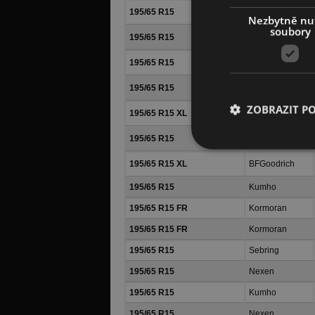
195/65 R15
Continental
Nezbytně nu
soubory
195/65 R15
Michelin
195/65 R15
Nokian Tyres
195/65 R15
Nokian Tyres
ZOBRAZIT P
195/65 R15 XL
Nokian Tyres
195/65 R15
BFGoodrich
195/65 R15 XL
BFGoodrich
195/65 R15
Kumho
195/65 R15 FR
Kormoran
195/65 R15 FR
Kormoran
195/65 R15
Sebring
195/65 R15
Nexen
195/65 R15
Kumho
195/65 R15
Nexen