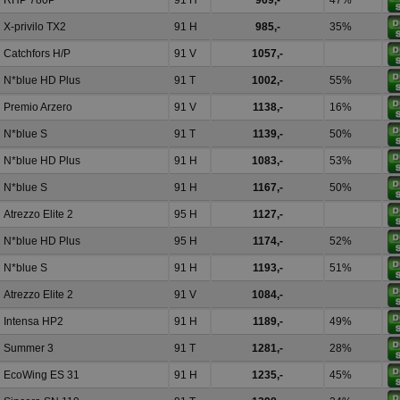
RHP 780P
91 H
969,-
47%
X-privilo TX2
91 H
985,-
35%
Catchfors H/P
91 V
1057,-
N*blue HD Plus
91 T
1002,-
55%
Premio Arzero
91 V
1138,-
16%
N*blue S
91 T
1139,-
50%
N*blue HD Plus
91 H
1083,-
53%
N*blue S
91 H
1167,-
50%
Atrezzo Elite 2
95 H
1127,-
N*blue HD Plus
95 H
1174,-
52%
N*blue S
91 H
1193,-
51%
Atrezzo Elite 2
91 V
1084,-
Intensa HP2
91 H
1189,-
49%
Summer 3
91 T
1281,-
28%
EcoWing ES 31
91 H
1235,-
45%