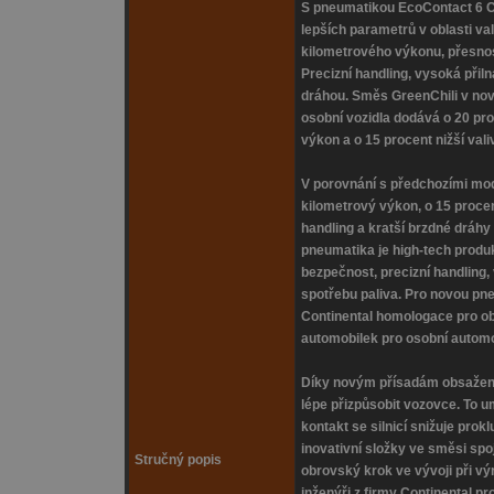
S pneumatikou EcoContact 6 C
lepších parametrů v oblasti va
kilometrového výkonu, přesnost
Precizní handling, vysoká přil
dráhou. Směs GreenChili v nov
osobní vozidla dodává o 20 pr
výkon a o 15 procent nižší vali
V porovnání s předchozími mode
kilometrový výkon, o 15 procen
handling a kratší brzdné dráhy
pneumatika je high-tech produ
bezpečnost, precizní handling
spotřebu paliva. Pro novou pn
Continental homologace pro ob
automobilek pro osobní automob
Díky novým přísadám obsaže
lépe přizpůsobit vozovce. To u
kontakt se silnicí snižuje pro
inovativní složky ve směsi spoj
Stručný popis
obrovský krok ve vývoji při vý
inženýři z firmy Continental p