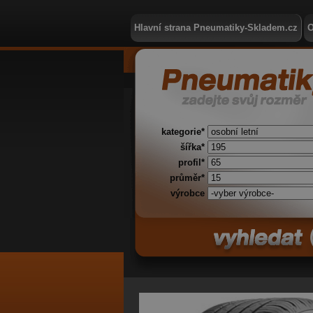
Hlavní strana Pneumatiky-Skladem.cz
O
kategorie*
šířka*
profil*
průměr*
výrobce