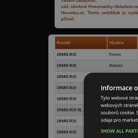
Vážení zákazníci,
náš obchod Pneumatiky-Skladem.cz z
Heureka.cz. Tento certifikát je v
přízeň.
Rozměr
Výrobce
195/65 R15
Rovelo
195/65 R15
Matador
195/65 R15
Barum
Informace o
195/65 R15
Matador
Tyto webové strán
195/65 R15
Barum
webových stránek
195/65 R15 XL
Barum
souborů cookie.
údaje pro market
195/65 R15
Continental
SHOW ALL PAR
195/65 R15
Continental