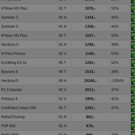
N*blue HD Plus
91 T
1076,-
52%
Summer 3
95 H
1344,-
45%
Summer 3
91 H
1358,-
44%
N*blue HD Plus
95 T
1107,-
55%
Hectorra 5
91 H
1299,-
39%
N*Fera Primus
91 V
1140,-
53%
EcoWing ES 31
95 T
1202,-
52%
Bravuris 6
95 T
1533,-
39%
Hectorra 5
95 H
29266,-
-1054%
P1 Cinturato
91 V
2013,-
47%
Primacy 4
91 V
1955,-
41%
ContiVanContact 200
95 T
2262,-
47%
ReliaXTouring
91 H
862,-
FSR 802
91 H
878,-