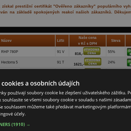
ískal prestižní certifikát "Ověřeno zákazníky" populárního vy
ydáván na základě spokojených reakcí našich zákazníků. Děkuje
Naše cena
Název
Li/Si
Sleva
v Kč s DPH
RHP 780P
91 V
55%
816,-
Hectorra 5
91 T
24%
1621,-
Bravuris 6
91 H
48%
1102,-
 cookies a osobních údajích
Hectorra 5
91 V
35%
1473,-
ky používají soubory cookie ke zlepšení uživatelského zážitku. 
Bravuris 6
91 V
47%
1204,-
 souhlasíte se všemi soubory cookie v souladu s našimi zásadam
Bravuris 6
95 H
42%
 Se souhlasem můžeme také předávat marketingovým platformám
1454,-
ingové účely.
UltraContact
91 H
55%
1695,-
TNERS
(1910) →
ContiPremiumContact 2
91 H
48%
1911,-