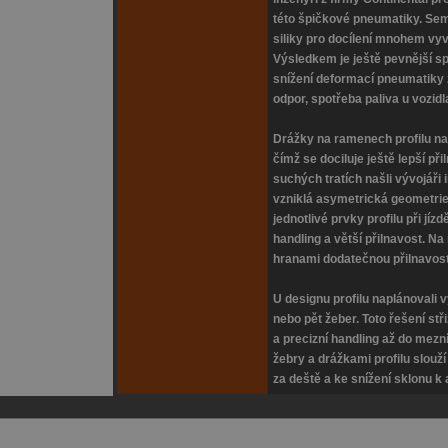
této špičkové pneumatiky. Sem 
siliky pro docílení mnohem vy
Výsledkem je ještě pevnější sp
snížení deformací pneumatiky z
odpor, spotřeba paliva u vozidl
Drážky na ramenech profilu na
čímž se dociluje ještě lepší př
suchých tratích našli vývojáři
vzniklá asymetrická geometrie 
jednotlivé prvky profilu při jíz
handling a větší přilnavost. Na
hranami dodatečnou přilnavost 
U designu profilu naplánovali v
nebo pět žeber. Toto řešení st
a precizní handling až do mez
žebry a drážkami profilu slouž
za deště a ke snížení sklonu k