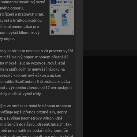
ontinental dosáhl výrazně
livého odporu,
i řízení a brzdných drah.
navost s krátkou brzdnou
é letní pneumatice pro
ocent vyšší kilometrový
vý odpor.
ly nabízí tato novinka o 20 procent vyšší
t nižší valivý odpor, mnohem přesnější
 na mokré i suché vozovce. Nová letní
ktem splňujícím ty nejvyšší nároky na
, vysoký kilometrový výkon a nízkou
eumatiku EcoContact 6 již získala značka
utí z výrobního závodu od 12 evropských
ily malé až vyšší třídy.
ným ve směsi se dokáže běhoun mnohem
možňuje lepší přenos brzdné síly, dobrý
kluz a zvyšuje kilometrový výkon. Obě
ili inženýři do názvu „GreenChili 2.0“. Tak
robě pneumatik se podařil díky tomu, že
rověřovali možné optimalizace všech složek