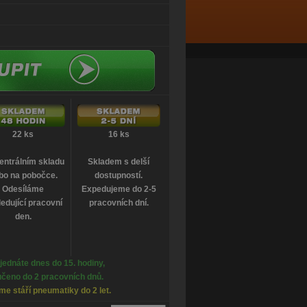
22 ks
16 ks
entrálním skladu
Skladem s delší
bo na pobočce.
dostupností.
Odesíláme
Expedujeme do 2-5
edující pracovní
pracovních dní.
den.
jednáte dnes do 15. hodiny,
čeno do 2 pracovních dnů.
e stáří pneumatiky do 2 let.