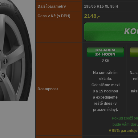
Další parametry
195/65 R15 XL 95 H
2148,-
Cena v Kč (s DPH)
0 ks
Na centrálním
Na c
skladu.
ne
Odesíláme mezi
Dostupnost
8 a 15 hodinou
násl
a expedujeme
ještě dnes (v
pracovní dny).
Pokud zboží ob
bude vám doru
V 95% garantujem