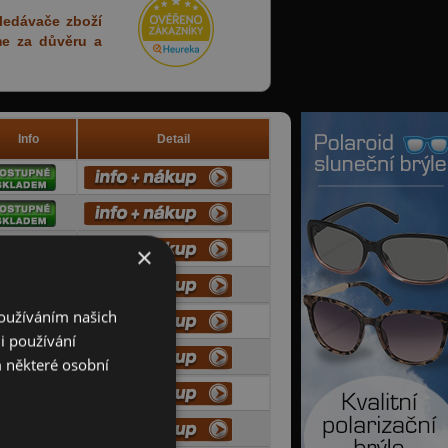
hledávače zboží
me za důvěru a
Info
Detail
×
Používáním našich
i používání
 některé osobní