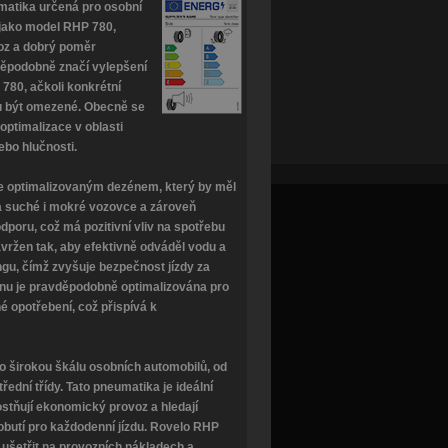
matika určená pro osobní
 jako model RHP 780,
oz a dobrý poměr
děpodobně značí vylepšení
780, ačkoli konkrétní
ou být omezené. Obecně se
optimalizace v oblasti
nebo hlučnosti.
 optimalizovaným dezénem, který by měl
na suché i mokré vozovce a zároveň
dporu, což má pozitivní vliv na spotřebu
vržen tak, aby efektivně odváděl vodu a
ngu, čímž zvyšuje bezpečnost jízdy za
nu je pravděpodobně optimalizována pro
 opotřebení, což přispívá k
 širokou škálu osobních automobilů, od
řední třídy. Tato pneumatika je ideální
nostňují ekonomický provoz a hledají
obutí pro každodenní jízdu. Rovelo RHP
jí ušetřit na provozních nákladech a