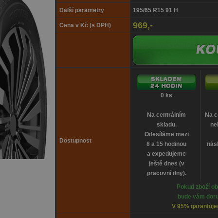
Další parametry
195/65 R15 91 H
969,-
Cena v Kč (s DPH)
0 ks
Na centrálním
Na c
skladu.
ne
Odesíláme mezi
Dostupnost
8 a 15 hodinou
násl
a expedujeme
ještě dnes (v
pracovní dny).
Pokud zboží ob
bude vám doru
V 95% garantujem