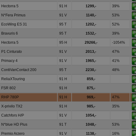
Hectorra 5
91 H
1299,-
39%
N*Fera Primus
91 V
1140,-
53%
EcoWing ES 31
95 T
1202,-
52%
Bravuris 6
95 T
1532,-
39%
Hectorra 5
95 H
29266,-
-1054%
P1 Cinturato
91 V
2013,-
47%
Primacy 4
91 V
1965,-
41%
ContiVanContact 200
95 T
2230,-
48%
ReliaXTouring
91 H
859,-
FSR 802
91 H
875,-
RHP 780P
91 H
969,-
47%
X-privilo TX2
91 H
985,-
35%
Catchfors H/P
91 V
1054,-
N*blue HD Plus
91 T
1048,-
53%
Premio Arzero
91 V
1138,-
16%