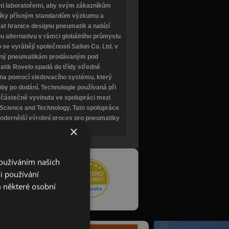
ími laboratořemi, aby svým zákazníkům
Díky přísným standardům výzkumu a
at hranice designu pneumatik a nabízí
u alternativu v rámci globálního průmyslu
e vyrábějí společností Sailun Co. Ltd. v
obný pneumatikám prodávaným pod
tik Rovelo spadá do třídy středně
ěna pomocí sledovacího systému, který
by po dodání. Technologie používaná při
částečně vyvinuta ve spolupráci mezi
 Science and Technology. Tato spolupráce
odernější výrobní proces pro pneumatiky
×
od značkou Sailun.
Používáním našich
i používání
hledávače zboží
me za důvěru a
 některé osobní