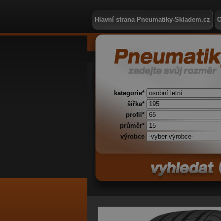
Hlavní strana Pneumatiky-Skladem.cz
O
kategorie*
šířka*
profil*
průměr*
výrobce