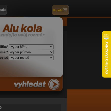
takt
Košík
šířka*
ůměr*
rozteč
P