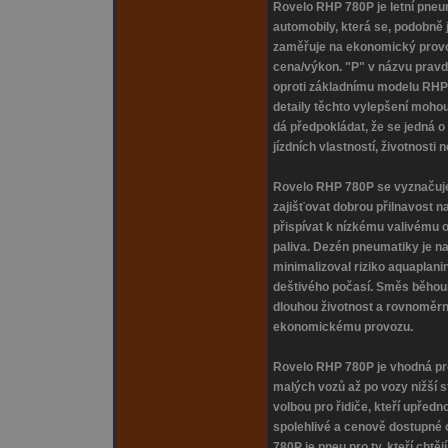
Rovelo RHP 780P je letní pneu
automobily, která se, podobně
zaměřuje na ekonomický prov
cena/výkon. "P" v názvu prav
oproti základnímu modelu RHP 
detaily těchto vylepšení moh
dá předpokládat, že se jedná o 
jízdních vlastností, životnosti 
Rovelo RHP 780P se vyznačuje
zajišťovat dobrou přilnavost 
přispívat k nízkému valivému o
paliva. Dezén pneumatiky je na
minimalizoval riziko aquaplani
deštivého počasí. Směs běhou
dlouhou životnost a rovnoměrné
ekonomickému provozu.
Rovelo RHP 780P je vhodná pro
malých vozů až po vozy nižší st
volbou pro řidiče, kteří upřed
spolehlivé a cenově dostupné 
780P je pneu pro ty, kteří chtě