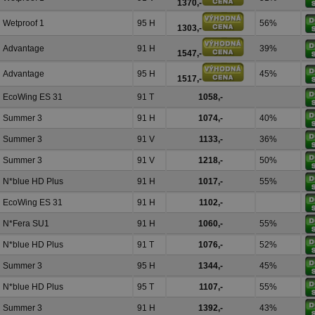
1370,-
Wetproof 1
95 H
56%
1303,-
Advantage
91 H
39%
1547,-
Advantage
95 H
45%
1517,-
EcoWing ES 31
91 T
1058,-
Summer 3
91 H
1074,-
40%
Summer 3
91 V
1133,-
36%
Summer 3
91 V
1218,-
50%
N*blue HD Plus
91 H
1017,-
55%
EcoWing ES 31
91 H
1102,-
N*Fera SU1
91 H
1060,-
55%
N*blue HD Plus
91 T
1076,-
52%
Summer 3
95 H
1344,-
45%
N*blue HD Plus
95 T
1107,-
55%
Summer 3
91 H
1392,-
43%