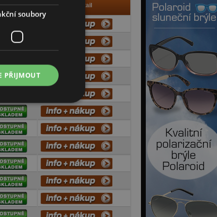
Info
Detail
kční soubory
E PŘIJMOUT