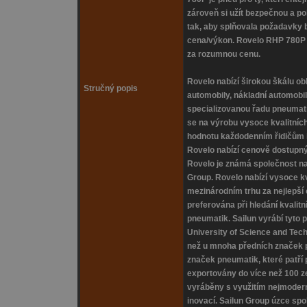
zároveň si užít bezpečnou a po
tak, aby splňovala požadavky 
cena/výkon. Rovelo RHP 780P je
za rozumnou cenu.
Rovelo nabízí širokou škálu obl
Stručný popis
automobily, nákladní automobil
specializovanou řadu pneumati
se na výrobu vysoce kvalitních
hodnotu každodenním řidičům i
Rovelo nabízí cenově dostupný
Rovelo je známá společnost na
Group. Rovelo nabízí vysoce k
mezinárodním trhu za nejlepší
preferována při hledání kvalit
pneumatik. Sailun vyrábí tyto
University of Science and Tech
než u mnoha předních značek 
značek pneumatik, které patří
exportovány do více než 100 z
vyráběny s využitím nejmodern
inovací. Sailun Group úzce spo