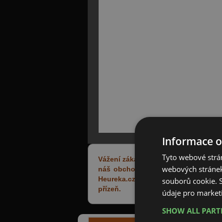
Informace o
Tyto webové strán
Vážení zákazníci,
webových stránek
náš obchod Pneumatiky-Skladem.cz z
Heureka.cz. Tento certifikát je v
souborů cookie.
přízeň.
údaje pro market
SHOW ALL PAR