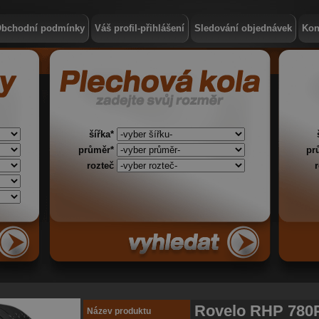
bchodní podmínky
Váš profil-přihlášení
Sledování objednávek
Kon
šířka*
průměr*
pr
rozteč
Rovelo RHP 780
Název produktu