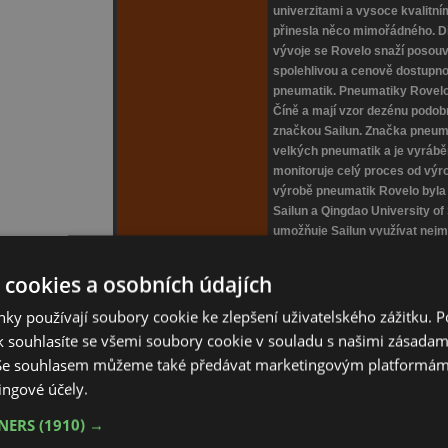
univerzitami a vysoce kvalitn
přinesla něco mimořádného. 
vývoje se Rovelo snaží posouv
spolehlivou a cenově dostupno
pneumatik. Pneumatiky Rovelo s
Číně a mají vzor dezénu pod
značkou Sailun. Značka pneuma
velkých pneumatik a je vyráb
monitoruje celý proces od výro
výrobě pneumatik Rovelo byla 
Sailun a Qingdao University of
umožňuje Sailun využívat nejm
jak pod značkou Rovelo, tak p
 cookies a osobních údajích
ky používají soubory cookie ke zlepšení uživatelského zážitku. 
 souhlasíte se všemi soubory cookie v souladu s našimi zásadam
ískal prestižní certifikát "Ověřeno zákazníky" populárního vy
ydáván na základě spokojených reakcí našich zákazníků. Děkuje
 Se souhlasem můžeme také předávat marketingovým platformám
ingové účely.
TNERS
(1910) →