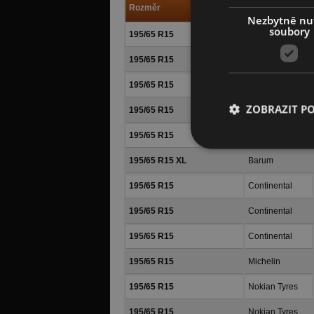
Rozměr
Výrobce
Nezbytně nu
soubory
195/65 R15
Rovelo
195/65 R15
Matador
195/65 R15
Barum
ZOBRAZIT P
195/65 R15
Matador
195/65 R15
Barum
195/65 R15 XL
Barum
195/65 R15
Continental
195/65 R15
Continental
195/65 R15
Continental
195/65 R15
Michelin
195/65 R15
Nokian Tyres
195/65 R15
Nokian Tyres