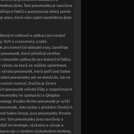
hodlnou jízdu. Tato pneumatika je navržena
běžných řidičů a poskytovala dobrý poměr
 pneu, která vám zajistí spolehlivou jízdu
íbených velikostí a aplikací pro osobní
y, SUV a crossovery, a také
k pro komerční nákladní vozy. Zaměřuje
 pneumatik, které přinášejí skvělou
 robustním aplikacím pro komerční řidiče.
 výkon, na který se můžete spolehnout.
 výrobu pneumatik, která patří pod Sailun
valitní pneumatiky jak na domácím, tak na
 cenové rozmezí. Značka je široce
ních pneumatik střední třídy a rozpočtových
 pneumatiky ve spolupráci s Qingdao
nology. Kvalita těchto pneumatik je vyšší
pneumatik. Jako jedna z předních čínských
 pod Sailun Group, jsou pneumatiky Rovelo
emí. Tyto pneumatiky jsou navrženy a
ější technologie, výzkumu a vývoje a
lupracuje s různými výzkumnými instituty,