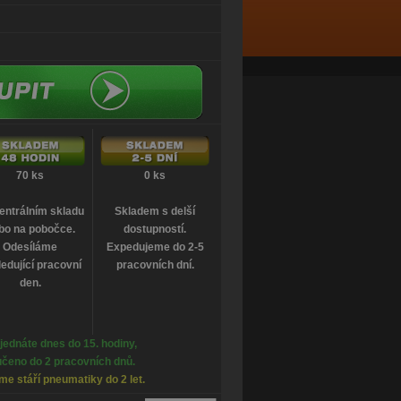
70 ks
0 ks
entrálním skladu
Skladem s delší
bo na pobočce.
dostupností.
Odesíláme
Expedujeme do 2-5
edující pracovní
pracovních dní.
den.
jednáte dnes do 15. hodiny,
čeno do 2 pracovních dnů.
e stáří pneumatiky do 2 let.