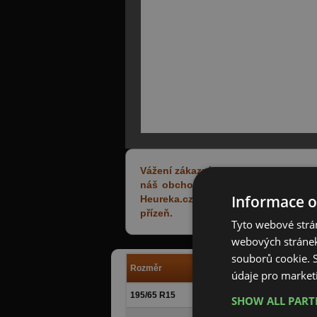
Vážení zákazníci,
náš obchod Pneumatiky-Skladem.cz z
Informace o
Heureka.cz. Tento certifikát je v
přízeň.
Tyto webové strán
webových stránek
souborů cookie.
Rozměr
Výrobce
údaje pro market
195/65 R15
Rovelo
SHOW ALL PAR