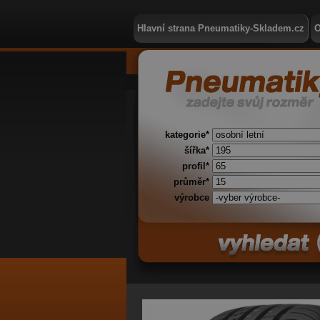
Hlavní strana Pneumatiky-Skladem.cz
O
kategorie*
šířka*
profil*
průměr*
výrobce