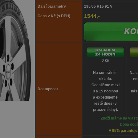
Další parametry
195/65 R15 91 V
1544,-
Cena v Kč (s DPH)
0 ks
Na centrálním
Na c
skladu.
ne
Odesíláme mezi
Dostupnost
8 a 15 hodinou
násl
a expedujeme
ještě dnes (v
pracovní dny).
Zboží máme na vlastn
Doba dodá
V 95% garantujem