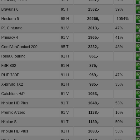
EcoWing ES 31
95 T
1202,-
52%
Bravuris 6
95 T
1532,-
39%
Hectorra 5
95 H
29266,-
-1054%
P1 Cinturato
91 V
2013,-
47%
Primacy 4
91 V
1965,-
41%
ContiVanContact 200
95 T
2232,-
48%
ReliaXTouring
91 H
861,-
FSR 802
91 H
875,-
RHP 780P
91 H
969,-
47%
X-privilo TX2
91 H
985,-
35%
Catchfors H/P
91 V
1053,-
N*blue HD Plus
91 T
1048,-
53%
Premio Arzero
91 V
1138,-
16%
N*blue S
91 T
1139,-
50%
N*blue HD Plus
91 H
1083,-
53%