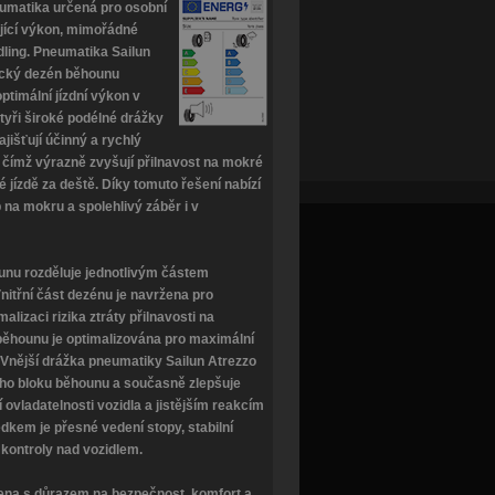
neumatika určená pro osobní
ající výkon, mimořádné
ndling. Pneumatika Sailun
ický dezén běhounu
ptimální jízdní výkon v
tyři široké podélné drážky
jišťují účinný a rychlý
 čímž výrazně zvyšují přilnavost na mokré
 jízdě za deště. Díky tomuto řešení nabízí
p na mokru a spolehlivý záběr i v
nu rozděluje jednotlivým částem
nitřní část dezénu je navržena pro
alizaci rizika ztráty přilnavosti na
běhounu je optimalizována pro maximální
í. Vnější drážka pneumatiky Sailun Atrezzo
šího bloku běhounu a současně zlepšuje
í ovladatelnosti vozidla a jistějším reakcím
dkem je přesné vedení stopy, stabilní
kontroly nad vozidlem.
ržena s důrazem na bezpečnost, komfort a