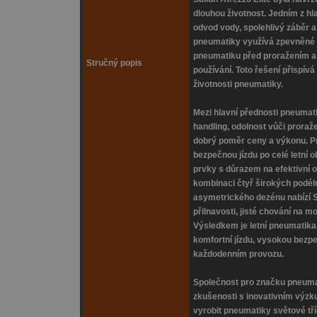
dlouhou životnost. Jedním z hla
odvod vody, spolehlivý záběr 
pneumatiky využívá zpevněné b
pneumatiku před proražením a z
Stručný popis
používání. Toto řešení přispívá
životnosti pneumatiky.
Mezi hlavní přednosti pneumatik
handling, odolnost vůči proraž
dobrý poměr ceny a výkonu. P
bezpečnou jízdu po celé letní 
prvky s důrazem na efektivní od
kombinaci čtyř širokých podél
asymetrického dezénu nabízí S
přilnavosti, jisté chování na m
Výsledkem je letní pneumatika,
komfortní jízdu, vysokou bezpeč
každodenním provozu.
Společnost pro značku pneumat
zkušenosti s inovativním výz
vyrobit pneumatiky světové tř