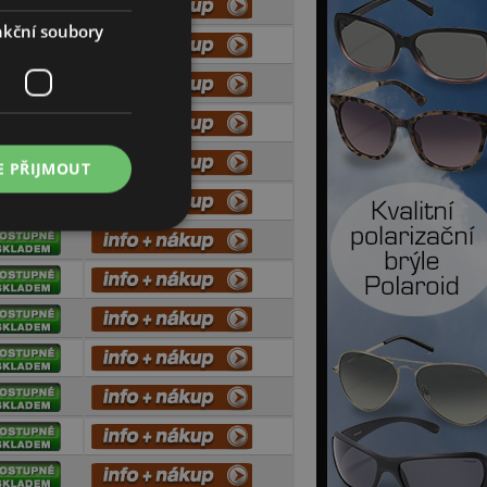
kční soubory
E PŘIJMOUT