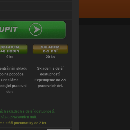
0 ks
20 ks
entrálním skladu
Skladem s delší
bo na pobočce.
dostupností.
Odesíláme
Expedujeme do 2-5
edující pracovní
pracovních dní.
den.
ích skladech s delší dostupností.
ní 2-5 pracovních dnů.
e stáří pneumatiky do 2 let.