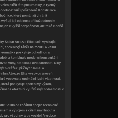
vních pilířů této pneumatiky je rychlý
a odolnost vůči poškození. Konstrukce
očnice, které pomáhají chránit
vyšují její odolnost při každodenním
 nejen k vyšší bezpečnosti, ale také k delší
y Sailun Atrezzo Elite patří vynikající
ení, spolehlivý záběr na mokru a velmi
neumatika poskytuje pohodlnou a
období a kombinuje moderní konstrukční
vod vody, stabilitu a ovladatelnost. Díky
ných drážek, příčných lamel a
ailun Atrezzo Elite vysokou úroveň
okré vozovce a optimální jízdní vlastnosti.
 která poskytuje spolehlivý výkon,
nost a efektivní využití svých vlastností v
ik Sailun od začátku spojila technické
kumem a vývojem s cílem navrhnout a
ídy pro všechny typy vozidel. Výrobce