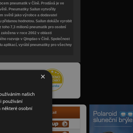
robcem pneumatik v Číně. Prodává je ve
větě. Pneumatiky Sailun vytvořily
m světě jako výrobce a dodavatel
u přidanou hodnotou. Sailun dokáže vyrobit
z toho 7,3 milionů pneumatik pro osobní
 založena v roce 2002 v oblasti
ho rozvoje v Qingdao v Číně. Společnost
du aplikací, vyrábí pneumatiky pro všechny
×
hledávače zboží
me za důvěru a
Používáním našich
i používání
 některé osobní
Info
Detail