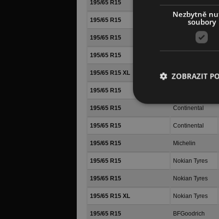
195/65 R15
Matador
Nezbytně nu
195/65 R15
Barum
soubory
195/65 R15
Matador
195/65 R15
Barum
195/65 R15 XL
Barum
ZOBRAZIT P
195/65 R15
Continental
195/65 R15
Continental
195/65 R15
Continental
195/65 R15
Michelin
195/65 R15
Nokian Tyres
195/65 R15
Nokian Tyres
195/65 R15 XL
Nokian Tyres
195/65 R15
BFGoodrich