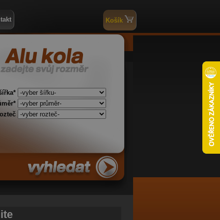
takt
Košík
šířka*
ůměr*
rozteč
ite