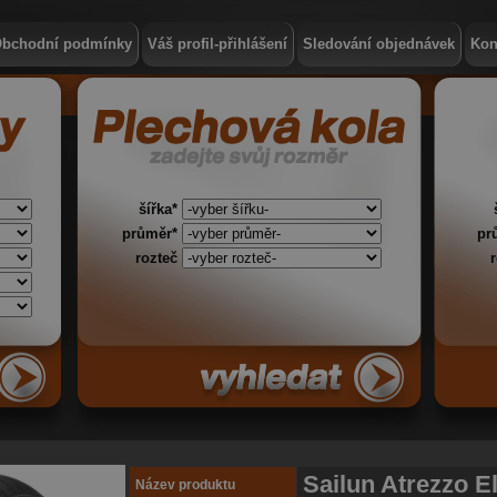
bchodní podmínky
Váš profil-přihlášení
Sledování objednávek
Kon
šířka*
průměr*
pr
rozteč
Sailun Atrezzo El
Název produktu