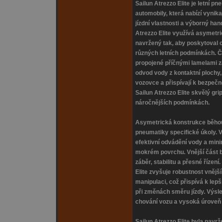
Sailun Atrezzo Elite je letní p
automobily, která nabízí vynik
jízdní vlastnosti a výborný ha
Atrezzo Elite využívá asymetr
navržený tak, aby poskytoval o
různých letních podmínkách. Č
propojené příčnými lamelami za
odvod vody z kontaktní plochy,
vozovce a přispívají k bezpečné
Sailun Atrezzo Elite skvělý gri
náročnějších podmínkách.
Asymetrická konstrukce běhou
pneumatiky specifické úkoly. V
efektivní odvádění vody a minim
mokrém povrchu. Vnější část 
záběr, stabilitu a přesné řízen
Elite zvyšuje robustnost vněj
manipulaci, což přispívá k lepš
při změnách směru jízdy. Výsle
chování vozu a vysoká úroveň 
Sailun Atrezzo Elite byla nav