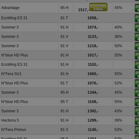
Advantage
95 H
45%
1517,-
EcoWing ES 31
91 T
1058,-
Summer 3
91 H
1074,-
40%
Summer 3
91 V
1133,-
36%
Summer 3
91 V
1218,-
50%
N*blue HD Plus
91 H
1017,-
55%
EcoWing ES 31
91 H
1102,-
N*Fera SU1
91 H
1060,-
55%
N*blue HD Plus
91 T
1076,-
52%
Summer 3
95 H
1344,-
45%
N*blue HD Plus
95 T
1108,-
55%
Summer 3
91 H
1392,-
43%
Hectorra 5
91 H
1299,-
39%
N*Fera Primus
91 V
1140,-
53%