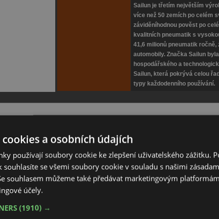
Sailun je třetím největším vý
více než 50 zemích po celém s
záviděníhodnou pověst po celé
kvalitních pneumatik s vysoko
41,6 milionů pneumatik ročně, 
automobily. Značka Sailun byla
hospodářského a technologické
Sailun, která pokrývá celou řa
typy každodenního používání.
ískal prestižní certifikát "Ověřeno zákazníky" populárního vy
 cookies a osobních údajích
ydáván na základě spokojených reakcí našich zákazníků. Děkuje
ky používají soubory cookie ke zlepšení uživatelského zážitku. 
 souhlasíte se všemi soubory cookie v souladu s našimi zásadam
 Se souhlasem můžeme také předávat marketingovým platformám
Naše cena
Název
Li/Si
Sleva
ingové účely.
v Kč s DPH
RHP 780P
91 V
55%
TNERS
(1910) →
816,-